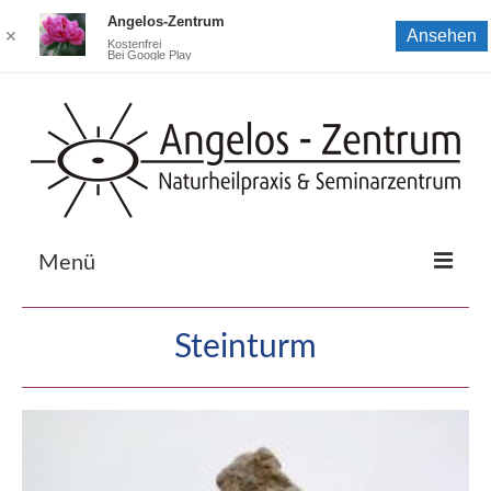
Angelos-Zentrum
Ansehen
✕
Kostenfrei
Bei Google Play
Menü
Startseite
Steinturm
Coaching bei Elisabeth Jaskolla
Zur Naturheilpraxis von Elisabeth Jaskolla
Zum Seminarzentrum von Donald Jaskolla