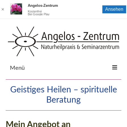
Angelos-Zentrum
Ansehen
✕
Kostenfrei
Bei Google Play
Menü
Startseite
Geistiges Heilen – spirituelle
Coaching bei Elisabeth Jaskolla
Beratung
Zur Naturheilpraxis von Elisabeth Jaskolla
Zum Seminarzentrum von Donald Jaskolla
Mein Angebot an