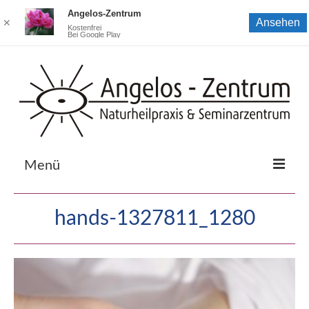
Angelos-Zentrum
Ansehen
✕
Kostenfrei
Bei Google Play
Menü
Startseite
hands-1327811_1280
Zur Coachingpraxis bei Elisabeth Jaskolla
Zur Naturheilpraxis von Elisabeth Jaskolla
Zum Seminarzentrum von Donald Jaskolla