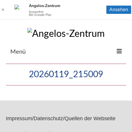
Angelos-Zentrum
Ansehen
✕
Kostenfrei
Bei Google Play
Menü
Startseite
20260119_215009
Coaching bei Elisabeth Jaskolla
Zur Naturheilpraxis von Elisabeth Jaskolla
Zum Seminarzentrum von Donald Jaskolla
Kontaktmöglichkeiten
Impressum/Datenschutz/Quellen der Webseite